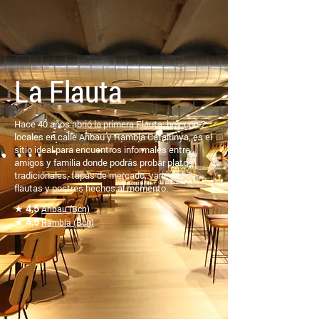
La Flauta
Hace 40 años abrió la primera Flauta; hoy con 2
locales en calle Aribau y Rambla Catalunya, es el
sitio ideal para encuentros informales entre
amigos y familia donde podrás probar platos
tradicionales, tapas de mercado, variedad de
flautas y postres hechos al momento.
★
4,5
Aribau (Bcn)
★
4,5
Rambla (Bcn)