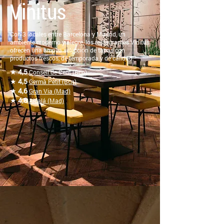
Vinitus
Con 3 locales entre Barcelona y Madrid, un
ambiente moderno y alegre, los restaurantes Vinitus
ofrecen una amplia selección de tapas con
productos frescos, de temporada y de calidad.
★
4,5
Consell de Cent (Bcn)
★
4,5
Germà Petit (Bcn)
★
4,6
Gran Via (Mad)
★
4,8
Alcalá (Mad)