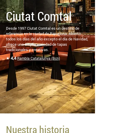
Ciutat Comtal
Desde 1997 Ciutat Comtal es un destino de
referencia en la ciudad de Barcelona. Abierto
todos los días del año excepto el día de Navidad,
ofrece una amplia variedad de tapas
tradicionales y creativas.
★
4,4
Rambla Catatalunya (Bcn)
Nuestra historia