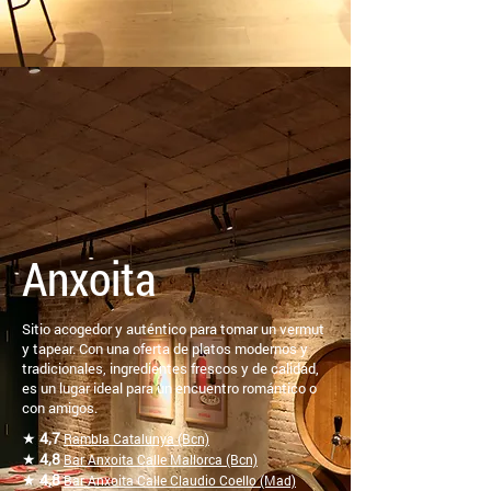
Anxoita
Sitio acogedor y auténtico para tomar un vermut
y tapear. Con una oferta de platos modernos y
tradicionales, ingredientes frescos y de calidad,
es un lugar ideal para un encuentro romántico o
con amigos.
★
4,7
Rambla Catalunya (Bcn)
★
4,8
Bar Anxoita Calle Mallorca (Bcn)
★
4,8
Bar Anxoita Calle Claudio Coello (Mad)