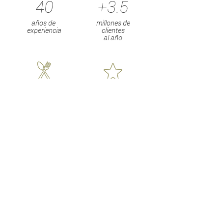
40
+3.5
años de ​
millones de
experiencia
clientes
al año
12
4.5
restaurantes
promedio
valoraciones
+800
+15
empleados
millones de
tapas al año