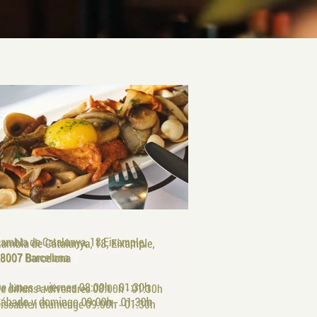
ambla de Catalunya, 18,Eixample,
8007
Barcelona
e dilluns a divendres 08:00h - 01:30h
issabte i diumenge 09:00h - 01:30h